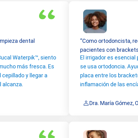
impieza dental
“Como ortodoncista, r
pacientes con bracket
Bucal Waterpik™, siento
El irrigador es esencia
 mucho más fresca. Es
se usa ortodoncia. Ayud
epillado y llegar a
placa entre los bracket
l alcanza.
inflamación de las encí
Dra. María Gómez, 