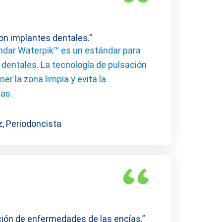
con implantes dentales.”
ndar Waterpik™ es un estándar para
 dentales. La tecnología de pulsación
r la zona limpia y evita la
as.
z, Periodoncista
nción de enfermedades de las encías.”