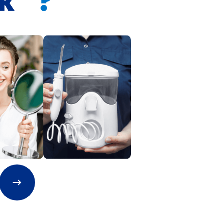
ik™
?