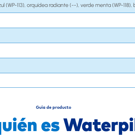
zul (WP-113), orquídea radiante (--), verde menta (WP-118),
Guia de producto
quién es
Waterp