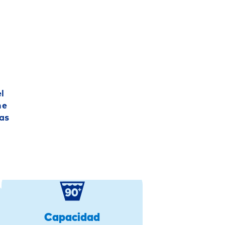
2 (JT-100E)
nan
nan
nan
l
ne
nan
nas
nan
nan
15
60+
Capacidad