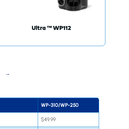
Ultra ™ WP112
→
WP-310/WP-250
$49.99