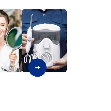
No
--
No
No
No
No
No
2
nan