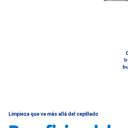
Boquilla Clásica para hilo
2 (JT-100E)
Boquilla Ortodóntica
1 (OD-100E)
Boquilla Plaque Seeker™
1 (PS-100E)
Boquilla Pik Pocket™
1 (PP-100E)
I
Cepillo de dientes
1 (TB-100E)
bu
Limpiador de lengua
nan
Para Implantes/Prótesis
nan
Capacidad del depósito (oz)
22
Limpieza que va más allá del cepillado
Tiempo de uso (segundos)
90+