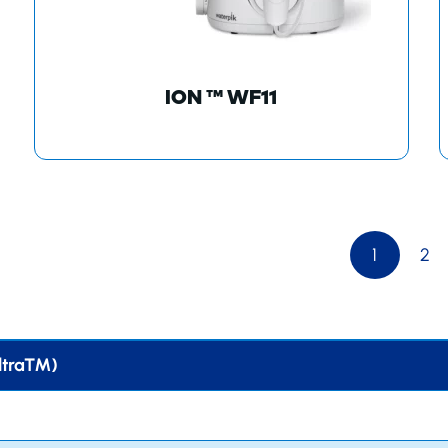
ION ™ WF11
1
2
Ultra™)