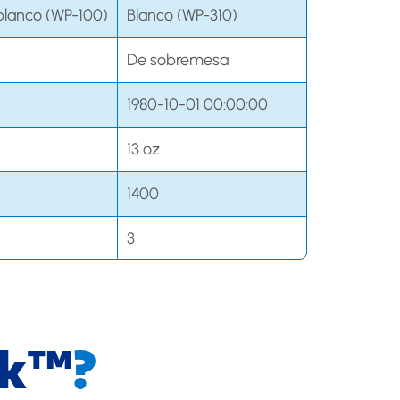
 blanco (WP-100)
Blanco (WP-310)
De sobremesa
1980-10-01 00:00:00
13 oz
1400
3
No
No
ik™
?
–