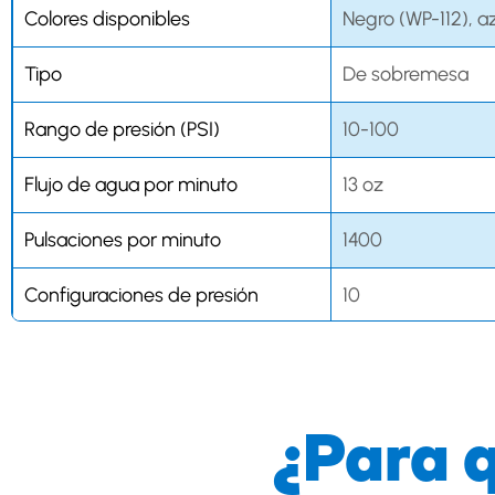
Colores disponibles
Negro (WP-112), a
Tipo
De sobremesa
Rango de presión (PSI)
10-100
Flujo de agua por minuto
13 oz
Pulsaciones por minuto
1400
Configuraciones de presión
10
Rotación de punta
360°
Acentos de cromo
No
¿Para 
Maleta de viaje
–