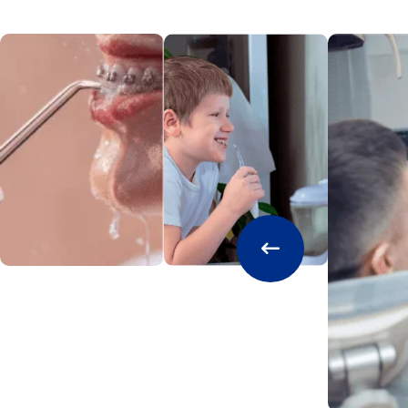
Enchufe de viaje
–
Funcionamiento silencioso
No
Botón de Encendido/Apagado
On/Off deslizant
Modo de masaje
No
Indicador LED de funciones
No
Temporizador/Ritmo
No
Seguro para la ducha
No
Boquillas incluidas
6
Boquilla Clásica Alta Presión
–