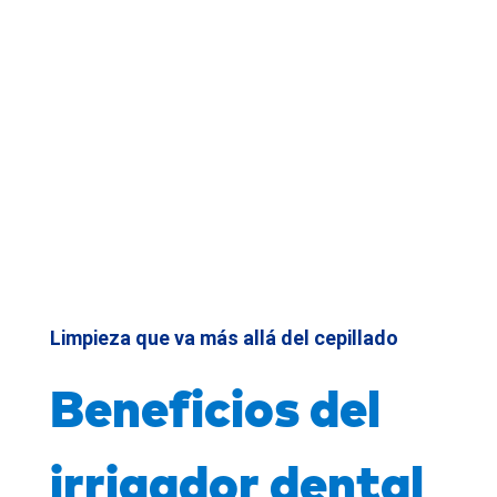
Limpieza que va más allá del cepillado
"Waterpik™ ha cambiado mi rutina de
Beneficios del
limpieza dental completamente."
Desde que empecé a usar el Irrigador
Bucal Waterpik™, siento mis encías
más saludables y mi boca mucho más
irrigador dental
fresca. Es increíble cómo puede
complementar el cepillado y llegar a