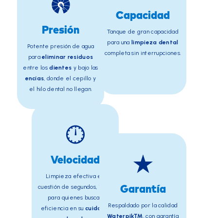
Capacidad
Presión
Tanque de gran capacidad
para una
limpieza dental
Potente presión de agua
completa sin interrupciones.
para
eliminar residuos
entre los
dientes
y bajo las
encías
, donde el cepillo y
el hilo dental no llegan.
Velocidad
Limpieza efectiva en
cuestión de segundos, ideal
Garantía
para quienes buscan
Respaldado por la calidad
eficiencia en su
cuidado
Waterpik™
, con garantía