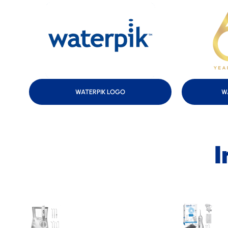
WATERPIK LOGO
W
I