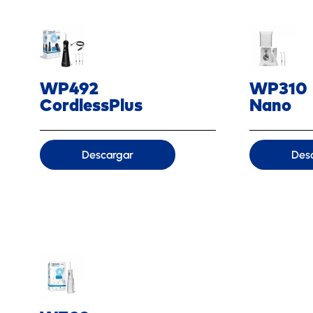
WP492
WP310
CordlessPlus
Nano
Descargar
Des