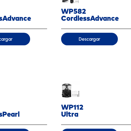
WP582
ssAdvance
CordlessAdvance
cargar
Descargar
WP112
sPearl
Ultra