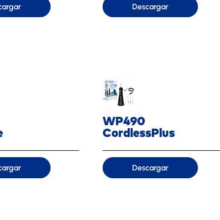
cargar
Descargar
WP490
e
CordlessPlus
cargar
Descargar