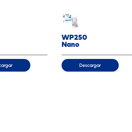
WP250
Nano
cargar
Descargar