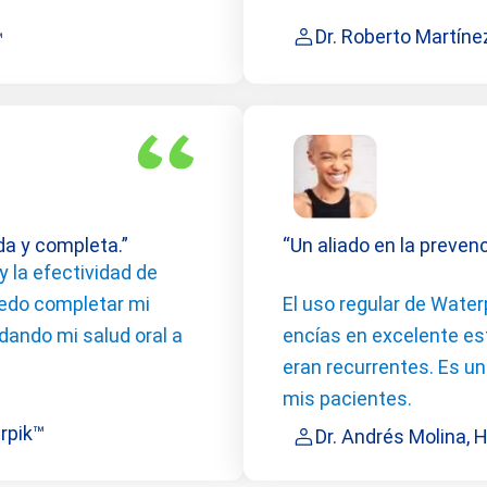
Dr. Roberto Martíne
™
ida y completa.”
“Un aliado en la preve
y la efectividad de
uedo completar mi
El uso regular de Wate
dando mi salud oral a
encías en excelente es
eran recurrentes. Es u
mis pacientes.
rpik™
Dr. Andrés Molina, H