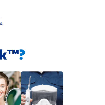
.
s.
ik™
?