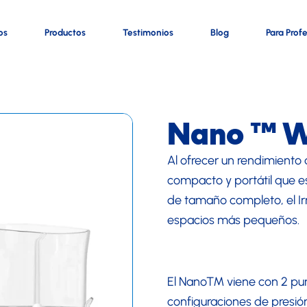
os
Productos
Testimonios
Blog
Para Prof
Nano ™ 
Al ofrecer un rendimient
compacto y portátil que 
de tamaño completo, el I
espacios más pequeños.
El Nano™ viene con 2 punta
configuraciones de presió