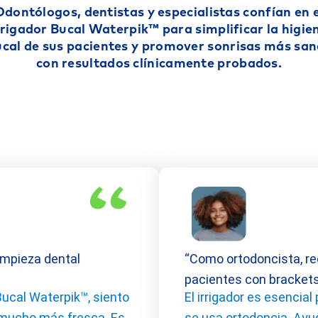
Odontólogos, dentistas y especialistas confían en e
rrigador Bucal Waterpik™ para simplificar la higie
cal de sus pacientes y promover sonrisas más sa
con resultados clínicamente probados.
impieza dental
“Como ortodoncista, r
pacientes con bracket
Bucal Waterpik™, siento
El irrigador es esencia
 mucho más fresca. Es
se usa ortodoncia. Ayud