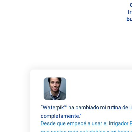
I
bu
“Waterpik™ ha cambiado mi rutina de l
completamente.”
Desde que empecé a usar el Irrigador 
mis encías más saludables y mi boca