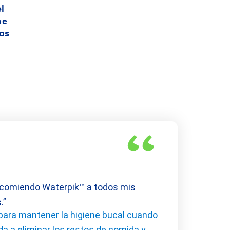
l
ne
nas
ecomiendo Waterpik™ a todos mis
s.”
l para mantener la higiene bucal cuando
a a eliminar los restos de comida y