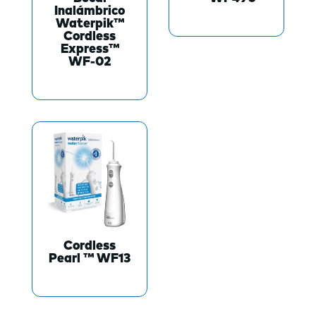
Inalámbrico
Waterpik™
Cordless
Express™
WF-02
Cordless
Pearl ™ WF13