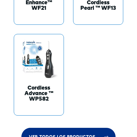
Enhance™
Cordless
WF21
Pearl ™ WF13
Cordless
Advance ™
WP582