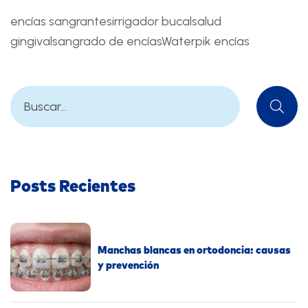
encías sangrantes
irrigador bucal
salud
gingival
sangrado de encías
Waterpik encías
Posts Recientes
Manchas blancas en ortodoncia: causas
y prevención