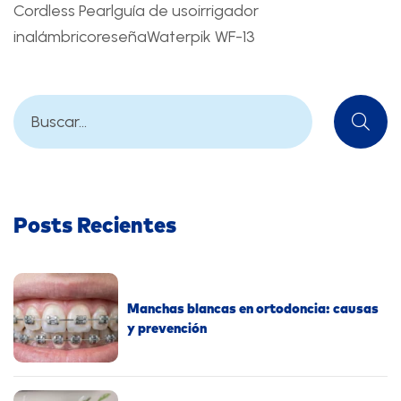
Cordless Pearl
guía de uso
irrigador
inalámbrico
reseña
Waterpik WF-13
Posts Recientes
Manchas blancas en ortodoncia: causas
y prevención